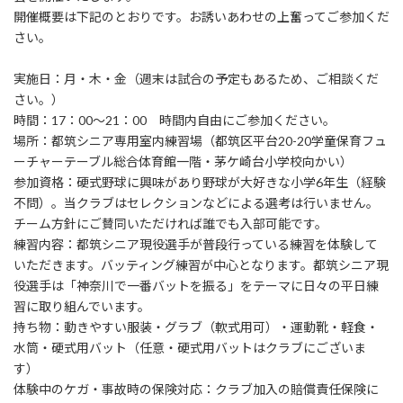
開催概要は下記のとおりです。お誘いあわせの上奮ってご参加くだ
さい。
実施日：月・木・金（週末は試合の予定もあるため、ご相談くだ
さい。）
時間：17：00～21：00 時間内自由にご参加ください。
場所：都筑シニア専用室内練習場（都筑区平台20-20学童保育フュ
ーチャーテーブル総合体育館一階・茅ケ崎台小学校向かい）
参加資格：硬式野球に興味があり野球が大好きな小学6年生（経験
不問）。当クラブはセレクションなどによる選考は行いません。
チーム方針にご賛同いただければ誰でも入部可能です。
練習内容：都筑シニア現役選手が普段行っている練習を体験して
いただきます。バッティング練習が中心となります。都筑シニア現
役選手は「神奈川で一番バットを振る」をテーマに日々の平日練
習に取り組んでいます。
持ち物：動きやすい服装・グラブ（軟式用可）・運動靴・軽食・
水筒・硬式用バット（任意・硬式用バットはクラブにございま
す）
体験中のケガ・事故時の保険対応：クラブ加入の賠償責任保険に