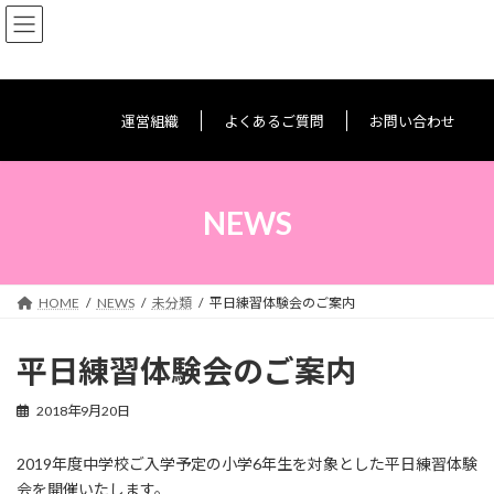
コ
ナ
ン
ビ
テ
ゲ
ン
ー
ツ
シ
へ
ョ
運営組織
よくあるご質問
お問い合わせ
ス
ン
キ
に
ッ
移
プ
動
NEWS
HOME
NEWS
未分類
平日練習体験会のご案内
平日練習体験会のご案内
2018年9月20日
2019年度中学校ご入学予定の小学6年生を対象とした平日練習体験
会を開催いたします。